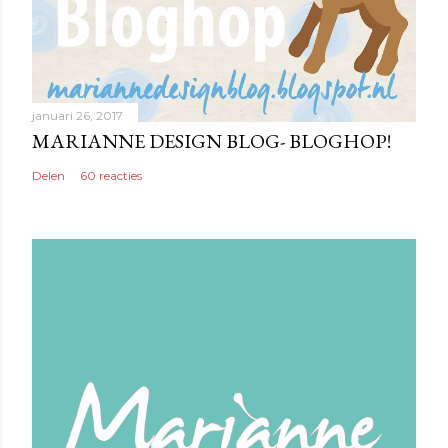
o
s
t
e
n
januari 26, 2017
MARIANNE DESIGN BLOG- BLOGHOP!
Delen
60 reacties