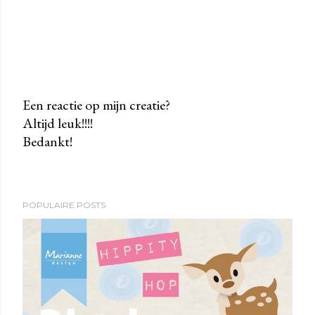
Een reactie op mijn creatie?
Altijd leuk!!!!
E
Bedankt!
e
n
r
e
POPULAIRE POSTS
a
c
t
i
e
p